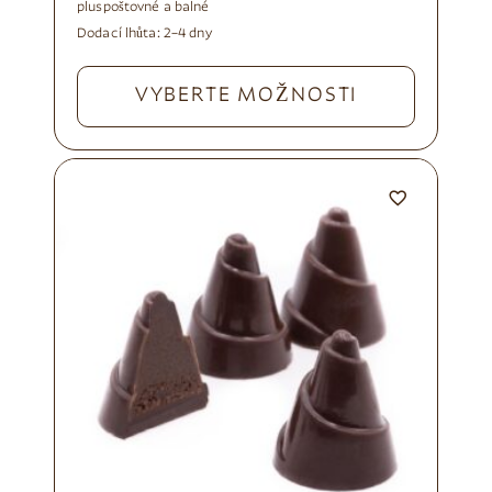
plus
poštovné a balné
Dodací lhůta:
2–4 dny
VYBERTE MOŽNOSTI