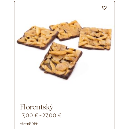
Florentský
17,00
€
27,00
€
-
včetně DPH