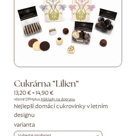
Cukrárna “Lilien“
13,20
€
-
14,90
€
včetně DPH
plus.
Náklady na dopravu
Nejlepší domácí cukrovinky v letním
designu
Alternative:
varianta