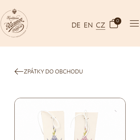
0
DE
EN
CZ
ZPÁTKY DO OBCHODU