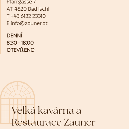
Pfarrgasse 7
AT-4820 Bad Ischl
T
+43 6132 23310
E
info@zauner.at
DENNÍ
8:30 - 18:00
OTEVŘENO
Velká kavárna a
Restaurace Zauner