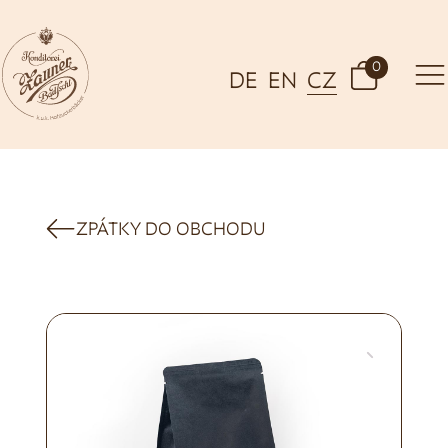
0
DE
EN
CZ
ZPÁTKY DO OBCHODU