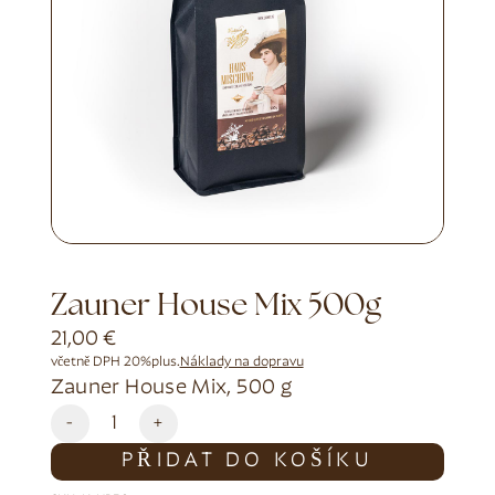
Zauner House Mix 500g
21,00
€
včetně DPH 20%
plus.
Náklady na dopravu
Zauner House Mix, 500 g
Alternative:
-
+
PŘIDAT DO KOŠÍKU