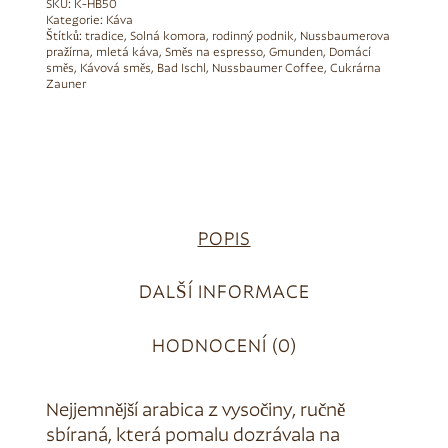
SKU:
K-HB50
Kategorie:
Káva
Štítků:
tradice
,
Solná komora
,
rodinný podnik
,
Nussbaumerova
pražírna
,
mletá káva
,
Směs na espresso
,
Gmunden
,
Domácí
směs
,
Kávová směs
,
Bad Ischl
,
Nussbaumer Coffee
,
Cukrárna
Zauner
POPIS
DALŠÍ INFORMACE
HODNOCENÍ (0)
Nejjemnější arabica z vysočiny, ručně
sbíraná, která pomalu dozrávala na