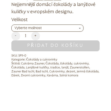
Nejjemnější domácí čokolády a lanýžové
kuličky v evropském designu.
Alternative:
Velikost
-
+
PŘIDAT DO KOŠÍKU
SKU:
SP11-0
Kategorie:
Čokolády a cukrovinky
Štítků:
Cukrárna Zauner
,
Čokoláda
,
čokolády
,
cukrovinky
,
Čokoláda
,
Lanýžové kuličky
,
tradice
,
lanýž
,
Zaunerstollen
,
Zauner Bad Ischl
,
Bad Ischl
,
Cukrovinky
,
dezert
,
Jemná čokoláda
,
Dárek
,
Dvorní cukrovinky
,
Kavárna
,
Solná komora