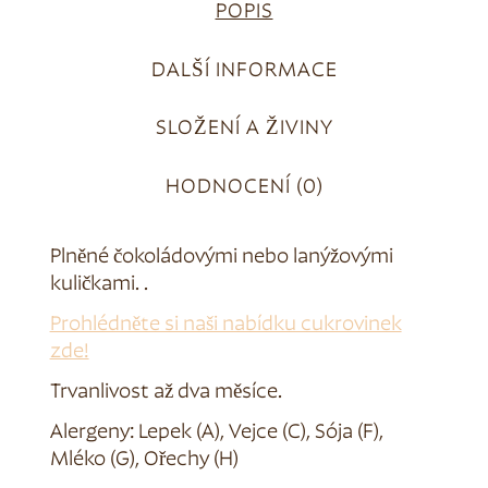
POPIS
DALŠÍ INFORMACE
SLOŽENÍ A ŽIVINY
HODNOCENÍ (0)
Plněné čokoládovými nebo lanýžovými
kuličkami. .
Prohlédněte si naši nabídku cukrovinek
zde!
Trvanlivost až dva měsíce.
Alergeny: Lepek (A), Vejce (C), Sója (F),
Mléko (G), Ořechy (H)