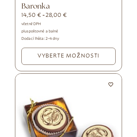
Baronka
14,50
€
28,00
€
-
včetně DPH
plus
poštovné a balné
Dodací lhůta:
2–4 dny
VYBERTE MOŽNOSTI