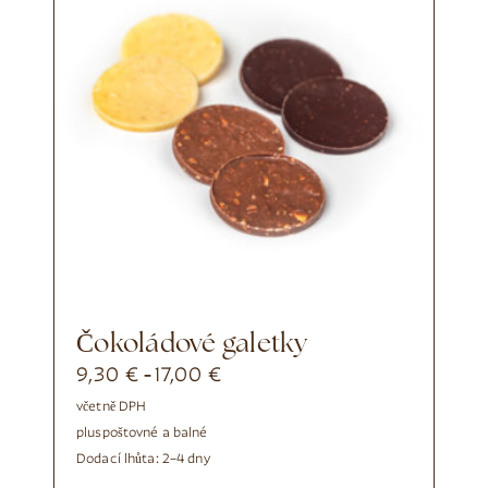
Čokoládové galetky
9,30
€
17,00
€
-
včetně DPH
plus
poštovné a balné
Dodací lhůta:
2–4 dny