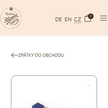
0
DE
EN
CZ
ZPÁTKY DO OBCHODU