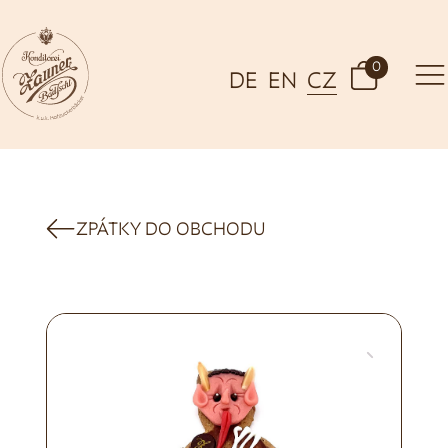
0
DE
EN
CZ
ZPÁTKY DO OBCHODU