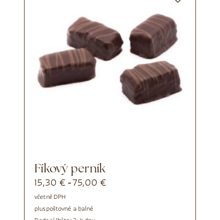
Fíkový perník
15,30
€
75,00
€
-
včetně DPH
plus
poštovné a balné