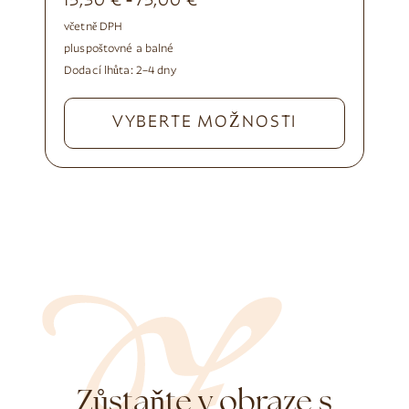
15,30
€
75,00
€
-
včetně DPH
plus
poštovné a balné
Dodací lhůta:
2–4 dny
VYBERTE MOŽNOSTI
Zůstaňte v obraze s