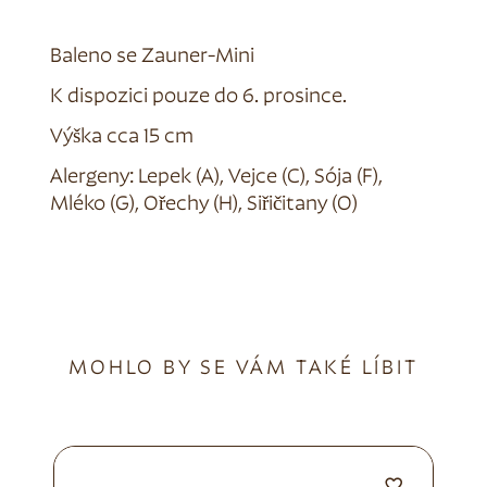
Baleno se Zauner-Mini
K dispozici pouze do 6. prosince.
Výška cca 15 cm
Alergeny: Lepek (A), Vejce (C), Sója (F),
Mléko (G), Ořechy (H), Siřičitany (O)
MOHLO BY SE VÁM TAKÉ LÍBIT