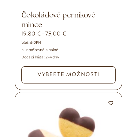
Čokoládové perníkové
mince
19,80
€
75,00
€
-
včetně DPH
plus
poštovné a balné
Dodací lhůta:
2–4 dny
VYBERTE MOŽNOSTI