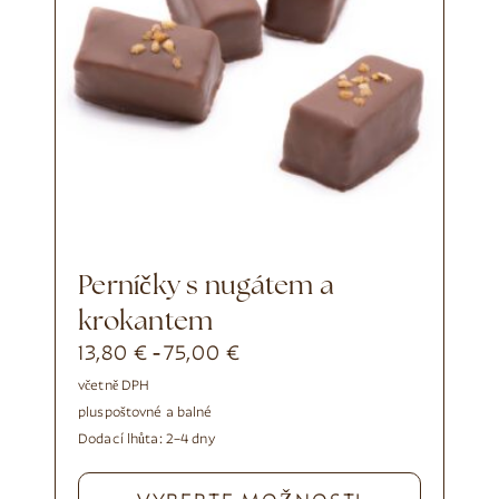
Perníčky s nugátem a
krokantem
13,80
€
75,00
€
-
včetně DPH
plus
poštovné a balné
Dodací lhůta:
2–4 dny