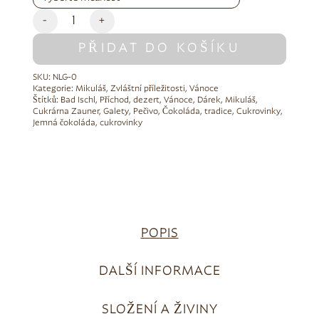
-
+
PŘIDAT DO KOŠÍKU
SKU:
NLG-0
Kategorie:
Mikuláš
,
Zvláštní příležitosti
,
Vánoce
Štítků:
Bad Ischl
,
Příchod
,
dezert
,
Vánoce
,
Dárek
,
Mikuláš
,
Cukrárna Zauner
,
Galety
,
Pečivo
,
Čokoláda
,
tradice
,
Cukrovinky
,
Jemná čokoláda
,
cukrovinky
POPIS
DALŠÍ INFORMACE
SLOŽENÍ A ŽIVINY