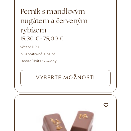
Perník s mandlovým
nugátem a červeným
rybízem
15,30
€
75,00
€
-
včetně DPH
plus
poštovné a balné
Dodací lhůta:
2–4 dny
VYBERTE MOŽNOSTI