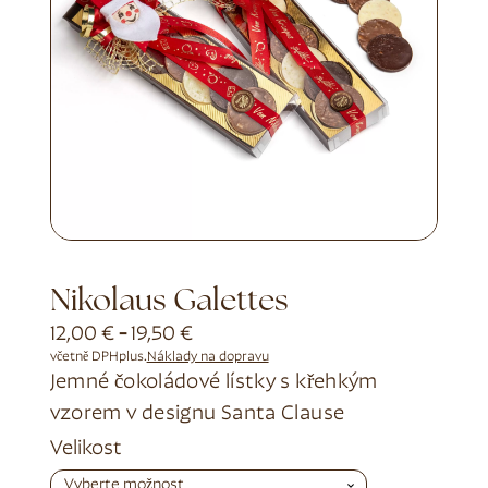
Nikolaus Galettes
12,00
€
-
19,50
€
včetně DPH
plus.
Náklady na dopravu
Jemné čokoládové lístky s křehkým
vzorem v designu Santa Clause
Alternative:
Velikost