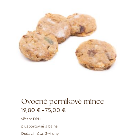
Ovocné perníkové mince
19,80
€
75,00
€
-
včetně DPH
plus
poštovné a balné
Dodací lhůta:
2–4 dny