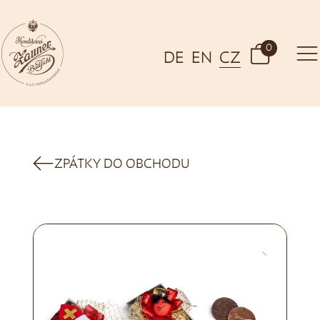
0
DE
EN
CZ
ZPÁTKY DO OBCHODU