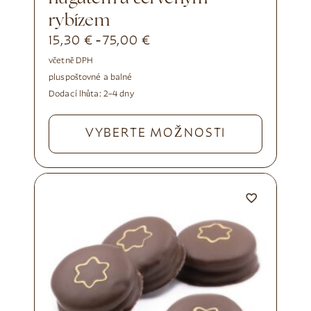
rybízem
15,30
€
75,00
€
-
včetně DPH
plus
poštovné a balné
Dodací lhůta:
2–4 dny
VYBERTE MOŽNOSTI