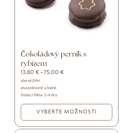
Čokoládový perník s
rybízem
13,80
€
75,00
€
-
včetně DPH
plus
poštovné a balné
Dodací lhůta:
2–4 dny
VYBERTE MOŽNOSTI