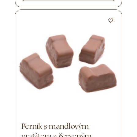
Perník s mandlovým
nugátem a červeným