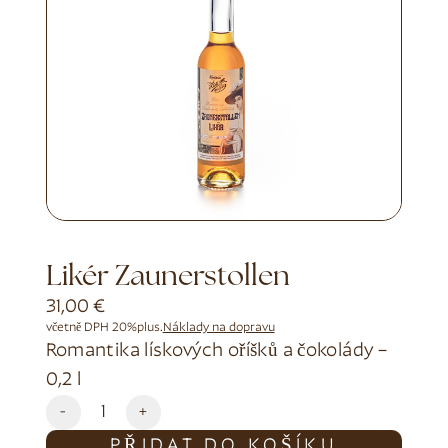
Likér Zaunerstollen
31,00
€
včetně DPH 20%
plus.
Náklady na dopravu
Romantika lískových oříšků a čokolády –
0,2 l
Alternative:
-
+
PŘIDAT DO KOŠÍKU