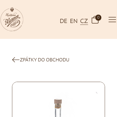
0
DE
EN
CZ
ZPÁTKY DO OBCHODU