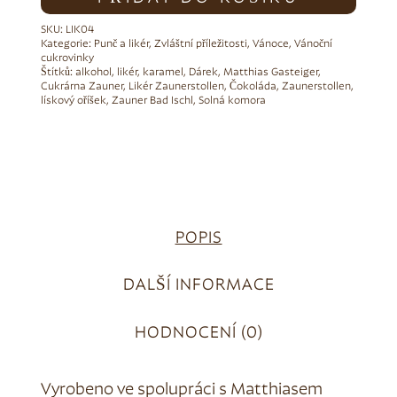
SKU:
LIK04
Kategorie:
Punč a likér
,
Zvláštní příležitosti
,
Vánoce
,
Vánoční
cukrovinky
Štítků:
alkohol
,
likér
,
karamel
,
Dárek
,
Matthias Gasteiger
,
Cukrárna Zauner
,
Likér Zaunerstollen
,
Čokoláda
,
Zaunerstollen
,
lískový oříšek
,
Zauner Bad Ischl
,
Solná komora
POPIS
DALŠÍ INFORMACE
HODNOCENÍ (0)
Vyrobeno ve spolupráci s Matthiasem