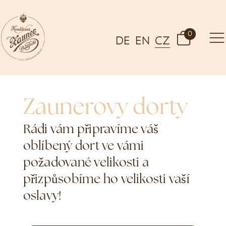
0
DE
EN
CZ
Zaunerovy dorty
Rádi vám připravíme váš
oblíbený dort ve vámi
požadované velikosti a
přizpůsobíme ho velikosti vaší
oslavy!