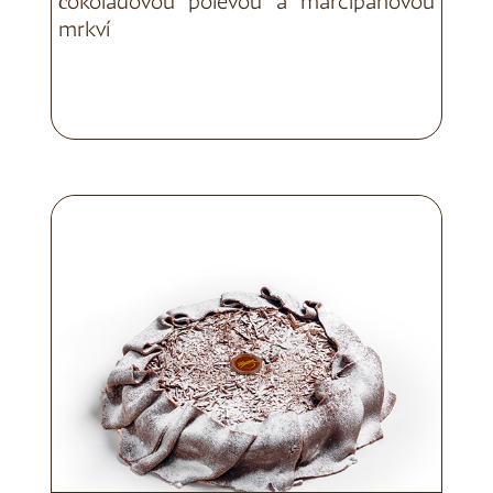
čokoládovou polevou a marcipánovou
mrkví