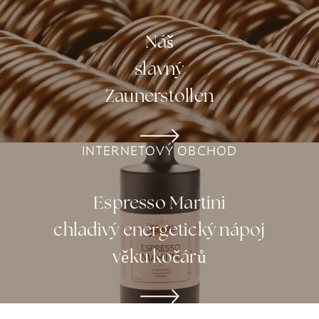
Náš
slavný
Zaunerstollen
INTERNETOVÝ OBCHOD
Espresso Martini
chladivý energetický nápoj
věku kočárů
INTERNETOVÝ OBCHOD