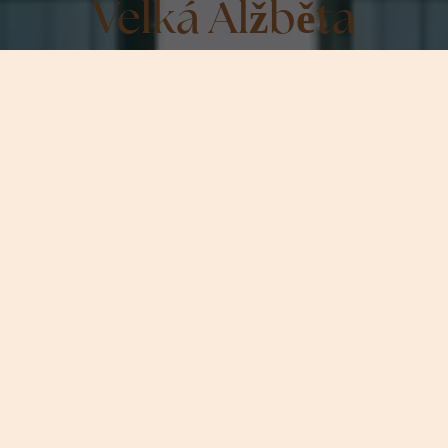
Velká Alžběta
Hotely a kulinářské
speciality v Bad Ischl
V srdci císařského města na vás čeká Grand Elisabeth,
hotel, který vám umožní pocítit historii.
www.grand-elisabeth.at