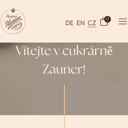
0
DE
EN
CZ
Vítejte v cukrárně
Zauner!