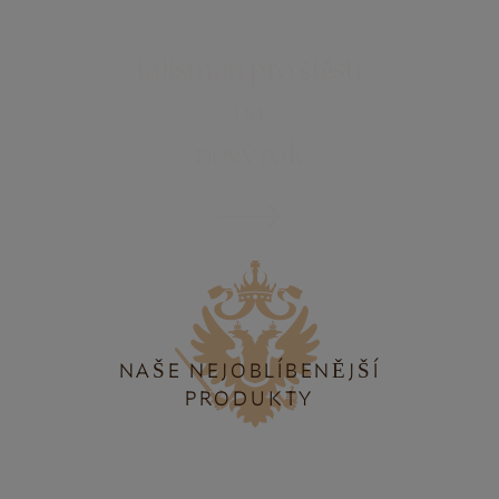
talisman pro štěstí
na
nový rok
NAŠE NEJOBLÍBENĚJŠÍ
PRODUKTY