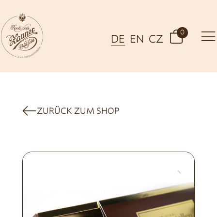
0
DE
EN
CZ
ZURÜCK ZUM SHOP