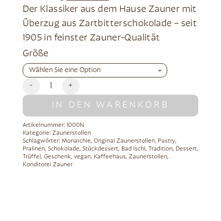
Der Klassiker aus dem Hause Zauner mit
Überzug aus Zartbitterschokolade – seit
1905 in feinster Zauner-Qualität
Alternative:
Größe
-
+
IN DEN WARENKORB
Artikelnummer:
1000N
Kategorie:
Zaunerstollen
Schlagwörter:
Monarchie
,
Original Zaunerstollen
,
Pastry
,
Pralinen
,
Schokolade
,
Stückdessert
,
Bad Ischl
,
Tradition
,
Dessert
,
Trüffel
,
Geschenk
,
vegan
,
Kaffeehaus
,
Zaunerstollen
,
Konditorei Zauner