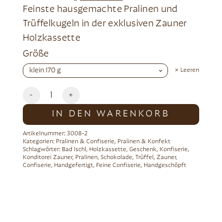
Feinste hausgemachte Pralinen und
Trüffelkugeln in der exklusiven Zauner
Holzkassette
Alternative:
Größe
Leeren
-
+
IN DEN WARENKORB
Artikelnummer:
3008-2
Kategorien:
Pralinen & Confiserie
,
Pralinen & Konfekt
Schlagwörter:
Bad Ischl
,
Holzkassette
,
Geschenk
,
Konfiserie
,
Konditorei Zauner
,
Pralinen
,
Schokolade
,
Trüffel
,
Zauner
,
Confiserie
,
Handgefertigt
,
Feine Confiserie
,
Handgeschöpft