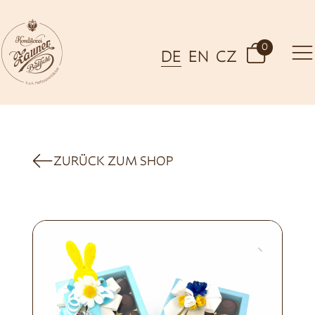
0
DE
EN
CZ
ZURÜCK ZUM SHOP