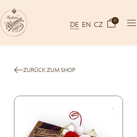
0
DE
EN
CZ
ZURÜCK ZUM SHOP