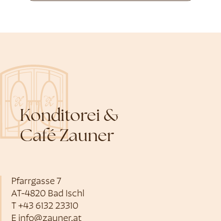
Konditorei &
Café Zauner
Pfarrgasse 7
AT-4820 Bad Ischl
T
+43 6132 23310
E
info@zauner.at