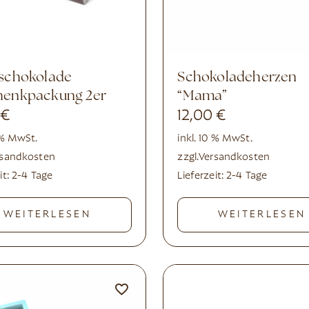
Schokoladeherzen
henkpackung 2er
“Mama”
0
€
12,00
€
0 % MwSt.
inkl. 10 % MwSt.
rsandkosten
zzgl.
Versandkosten
it:
2-4 Tage
Lieferzeit:
2-4 Tage
WEITERLESEN
WEITERLESEN