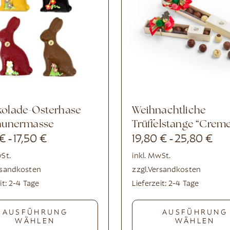
Weihnachtliche
aunermasse
Trüffelstange “Crem
€
17,50
€
19,80
€
25,80
€
-
-
wSt.
inkl. MwSt.
rsandkosten
zzgl.
Versandkosten
it:
2-4 Tage
Lieferzeit:
2-4 Tage
AUSFÜHRUNG
AUSFÜHRUNG
WÄHLEN
WÄHLEN