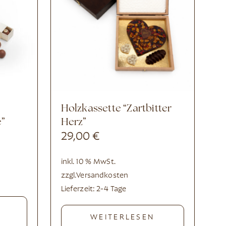
Holzkassette “Zartbitter
e”
Herz”
29,00
€
inkl. 10 % MwSt.
zzgl.
Versandkosten
Lieferzeit:
2-4 Tage
WEITERLESEN