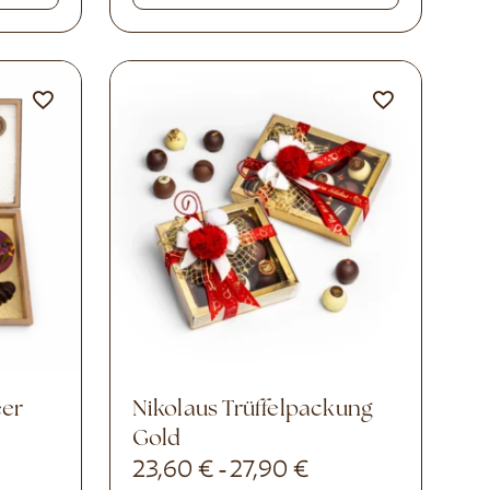
Nikolaus Trüffelpackung
Gold
23,60
€
27,90
€
-