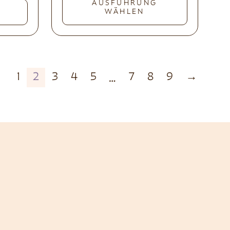
AUSFÜHRUNG
WÄHLEN
←
1
2
3
4
5
7
8
9
→
…