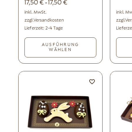
17,50
€
17,50
€
-
inkl. MwSt.
inkl. M
zzgl.
Versandkosten
zzgl.
Ve
Lieferzeit:
2-4 Tage
Lieferze
AUSFÜHRUNG
WÄHLEN