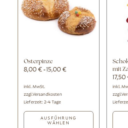
Osterpinze
Schokolade-Osterhase
8,00
€
15,00
€
mit Z
-
17,50
inkl. MwSt.
inkl. M
zzgl.
Versandkosten
zzgl.
Ve
Lieferzeit:
2-4 Tage
Lieferze
AUSFÜHRUNG
WÄHLEN