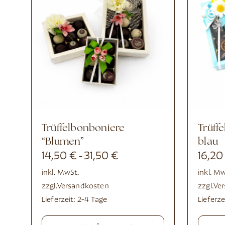
Trüffelbonboniere
Trüffelpackung Ostern,
“Blumen”
blau
14,50
€
31,50
€
16,2
-
inkl. MwSt.
inkl. M
zzgl.
Versandkosten
zzgl.
Ve
Lieferzeit:
2-4 Tage
Lieferze