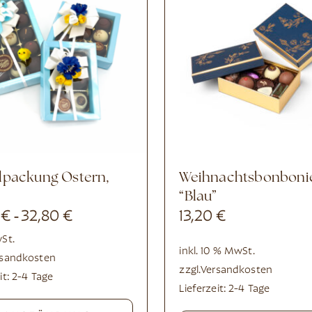
Weihnachtsbonboniere
“Blau”
0
€
32,80
€
13,20
€
-
wSt.
inkl. 10 % MwSt.
rsandkosten
zzgl.
Versandkosten
it:
2-4 Tage
Lieferzeit:
2-4 Tage