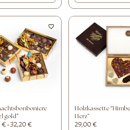
Holzkassette “Himbeer
el gold”
Herz”
0
€
32,20
€
29,00
€
-