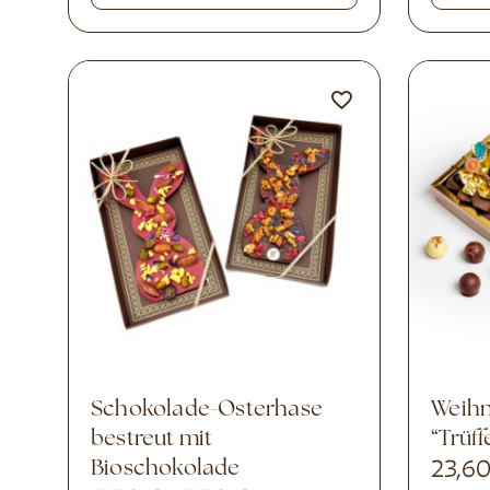
Schokolade-Osterhase
Weihnachtsbonboniere
bestreut mit
“Trüff
Bioschokolade
23,6