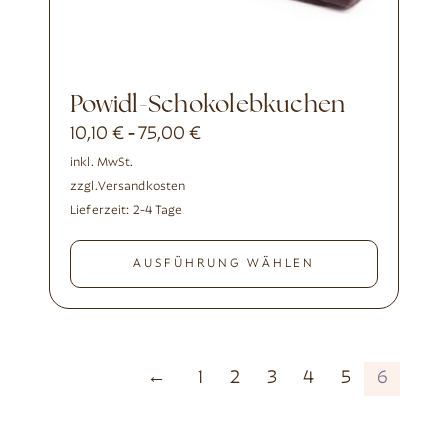
Powidl-Schokolebkuchen
10,10
€
75,00
€
-
inkl. MwSt.
zzgl.
Versandkosten
Lieferzeit:
2-4 Tage
AUSFÜHRUNG WÄHLEN
←
1
2
3
4
5
6