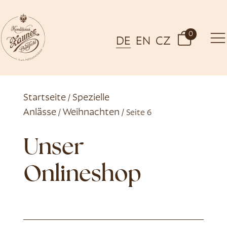
0
DE
EN
CZ
Startseite
Spezielle
/
Anlässe
Weihnachten
/
/ Seite 6
Unser
Onlineshop