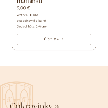
maminku”
9,00
€
včetně DPH 10%
plus
poštovné a balné
Dodací lhůta:
2–4 dny
ČÍST DÁLE
Cukrovinky a