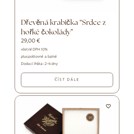
Dřevěná krabička “Srdce z
hořké čokolády”
29,00
€
včetně DPH 10%
plus
poštovné a balné
Dodací lhůta:
2–4 dny
ČÍST DÁLE