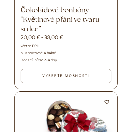
Čokoládové bonbóny
“Květinové přání ve tvaru
srdce”
20,00
€
38,00
€
-
včetně DPH
plus
poštovné a balné
Dodací lhůta:
2–4 dny
VYBERTE MOŽNOSTI