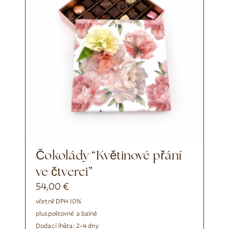
Čokolády “Květinové přání
ve čtverci”
54,00
€
včetně DPH 10%
plus
poštovné a balné
Dodací lhůta:
2–4 dny