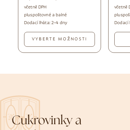
včetně DPH
včetně 
plus
poštovné a balné
plus
poš
Dodací lhůta:
2–4 dny
Dodací 
VYBERTE MOŽNOSTI
Cukrovinky a