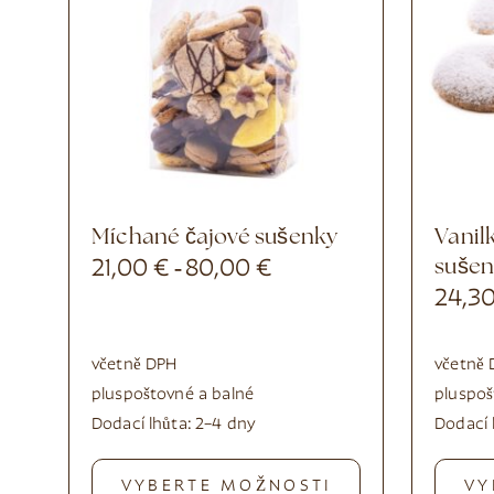
Míchané čajové sušenky
Vanilkové půlměsícové
21,00
€
80,00
€
suše
-
24,3
včetně DPH
včetně
plus
poštovné a balné
plus
poš
Dodací lhůta:
2–4 dny
Dodací 
VYBERTE MOŽNOSTI
VY