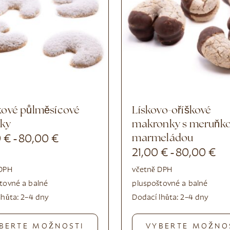
Lískovo-oříškové
nky
makronky s meruňk
0
€
80,00
€
marmeládou
-
21,00
€
80,00
€
-
 DPH
včetně DPH
tovné a balné
plus
poštovné a balné
lhůta:
2–4 dny
Dodací lhůta:
2–4 dny
BERTE MOŽNOSTI
VYBERTE MOŽNO