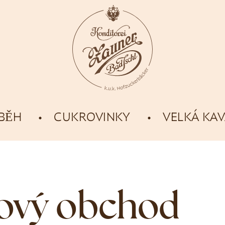
ÍBĚH
CUKROVINKY
VELKÁ KA
tový obchod