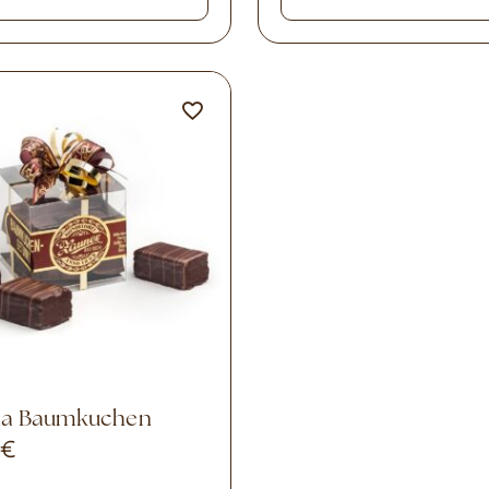
 na Baumkuchen
0
€