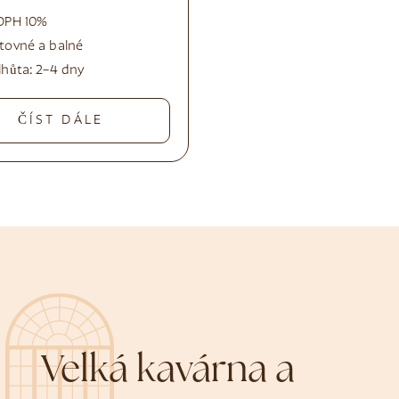
DPH 10%
tovné a balné
lhůta:
2–4 dny
ČÍST DÁLE
Velká kavárna a