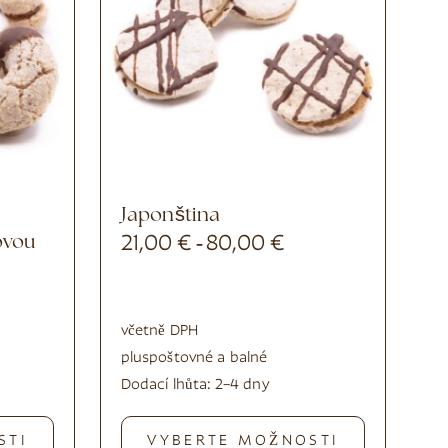
Japonština
ovou
21,00
€
80,00
€
-
včetně DPH
plus
poštovné a balné
Dodací lhůta:
2–4 dny
STI
VYBERTE MOŽNOSTI