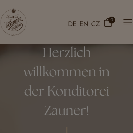
0
DE
EN
CZ
Herzlich
willkommen in
der Konditorei
Zauner!