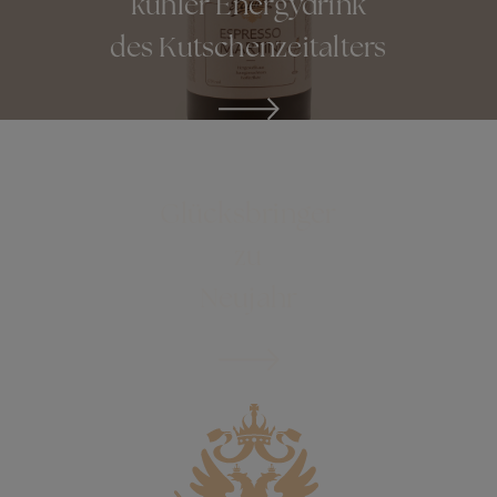
kühler Energydrink
des Kutschenzeitalters
ONLINESHOP
Glücksbringer
zu
Neujahr