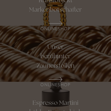
Kunstobjekt
Markenbotschafter
ONLINESHOP
Unser
berühmter
Zaunerstollen
ONLINESHOP
Espresso Martini